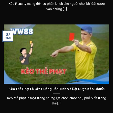
Kèo Penalty mang đến sự phấn khích cho người chơi khi đặt cược
vào những [...]
07
Th8
Kèo Thẻ Phạt Là Gì? Hướng Dẫn Tính Và Đặt Cược Kèo Chuẩn
Kèo thẻ phạt là một trong những lựa chọn cược phụ phổ biến trong
thế [...]