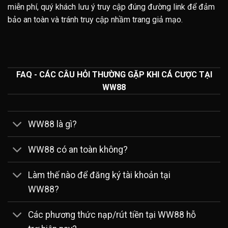
miễn phí, quý khách lưu ý truy cập đúng đường link để đảm
bảo an toàn và tránh truy cập nhầm trang giả mạo.
FAQ - CÁC CÂU HỎI THƯỜNG GẶP KHI CÁ CƯỢC TẠI
WW88
WW88 là gì?
WW88 có an toàn không?
Làm thế nào để đăng ký tài khoản tại
WW88?
Các phương thức nạp/rút tiền tại WW88 hỗ