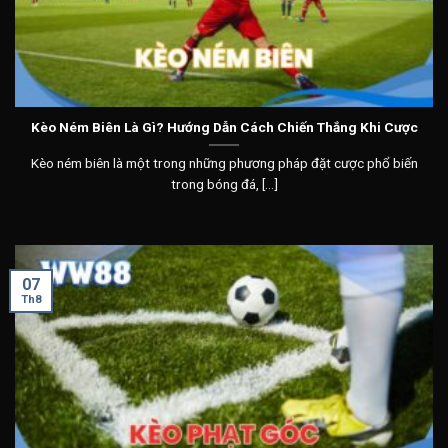
Kèo Ném Biên Là Gì? Hướng Dẫn Cách Chiến Thắng Khi Cược
Kèo ném biên là một trong những phương pháp đặt cược phổ biến
trong bóng đá, [...]
07
Th8