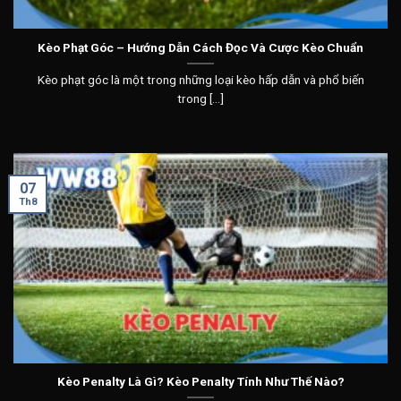
Kèo Phạt Góc – Hướng Dẫn Cách Đọc Và Cược Kèo Chuẩn
Kèo phạt góc là một trong những loại kèo hấp dẫn và phổ biến
trong [...]
07
Th8
Kèo Penalty Là Gì? Kèo Penalty Tính Như Thế Nào?