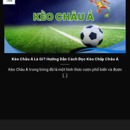
Th8
Kèo Châu Á Là Gì? Hướng Dẫn Cách Đọc Kèo Chấp Châu Á
Kèo Châu Á trong bóng đá là một hình thức cược phổ biến và được
[...]