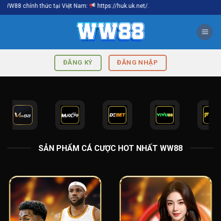
Chuyển
 thức tại Việt Nam:
https://huk.uk.net/.
đến
nội
dung
ĐĂNG KÝ
ĐĂNG NHẬP
SẢN PHẨM CÁ CƯỢC HOT NHẤT WW88