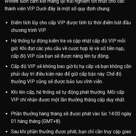
WW88 luôn cam kết mang lại trải nghiệm tốt nhất cho các
thành viên VIP. Dưới đây là một số quy định chung:
Điểm tích lũy cho cấp VIP được tính từ thời điểm bắt đầu
chương trình VIP.
Hệ thống tự động kiểm tra và cập nhật cấp độ VIP mỗi
giờ. Khi đạt các yêu cầu về cược hợp lệ và số tiền nạp,
cấp độ VIP của bạn sẽ được nâng lên tự động.
Cấp độ VIP sẽ không bao giờ bị hạ cấp và bạn không cần
phải duy trì điều kiện nào để giữ cấp bậc này. Chế độ
thưởng VIP cũng sẽ được bảo lưu vĩnh viễn.
Khi lên cấp, hệ thống sẽ tự động phát thưởng. Mỗi cấp
VIP chỉ nhận được một lần thưởng thăng cấp duy nhất.
Phần thưởng hàng tháng sẽ được phát vào lúc 14:00 ngày
01 hàng tháng (GMT+8).
Sau khi phần thưởng được phát, bạn chỉ cần truy cập giao