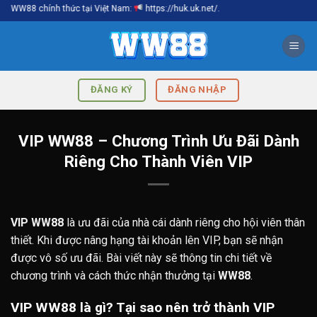
Chuyển
W88 chính thức tại Việt Nam:
https://huk.uk.net/.
đến
nội
dung
ĐĂNG KÝ
ĐĂNG NHẬP
VIP WW88 – Chương Trình Ưu Đãi Dành
Riêng Cho Thành Viên VIP
VIP WW88
là ưu đãi của nhà cái dành riêng cho hội viên thân
thiết. Khi được nâng hạng tài khoản lên VIP, bạn sẽ nhận
được vô số ưu đãi. Bài viết này sẽ thông tin chi tiết về
chương trình và cách thức nhận thưởng tại
WW88
.
VIP WW88 là gì? Tại sao nên trở thành VIP