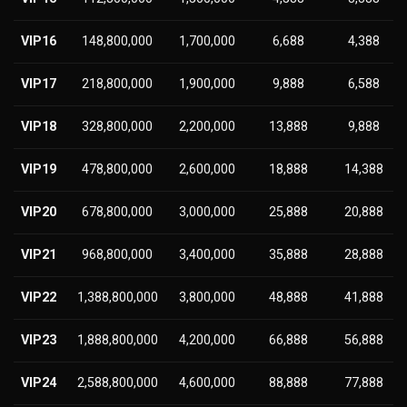
148,800,000
1,700,000
6,688
4,388
VIP16
VIP17
218,800,000
1,900,000
9,888
6,588
328,800,000
2,200,000
13,888
9,888
VIP18
VIP19
478,800,000
2,600,000
18,888
14,388
678,800,000
3,000,000
25,888
20,888
VIP20
VIP21
968,800,000
3,400,000
35,888
28,888
1,388,800,000
3,800,000
48,888
41,888
VIP22
VIP23
1,888,800,000
4,200,000
66,888
56,888
2,588,800,000
4,600,000
88,888
77,888
VIP24