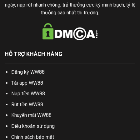
ngày, nạp rút nhanh chóng, trả thưởng cực kỳ minh bạch, tỷ lệ
thưởng cao nhất thị trường.
HỖ TRỢ KHÁCH HÀNG
Đăng ký WW88
Tải app WW88
Nạp tiền WW88
Rút tiền WW88
Khuyến mãi WW88
Điều khoản sử dụng
Chính sách bảo mật