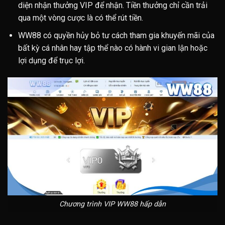
diện nhận thưởng VIP để nhận. Tiền thưởng chỉ cần trải
qua một vòng cược là có thể rút tiền.
WW88 có quyền hủy bỏ tư cách tham gia khuyến mãi của
bất kỳ cá nhân hay tập thể nào có hành vi gian lận hoặc
lợi dụng để trục lợi.
Chương trình VIP WW88 hấp dẫn