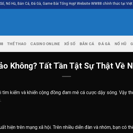
n Cá, Đá Gà, Game Bài Tổng Hợp! Website WW88 chính thức tại Việt Nam:
https
88
THỂ THAO
CASINO ONLINE
XỔ SỐ
BẮN CÁ
ĐÁ GÀ
NỔ HŨ
G
o Không? Tất Tần Tật Sự Thật Về 
i tìm kiếm và khiến cộng đồng đam mê cá cược dậy sóng. Vậy th
.
xuất hiện trên mạng xã hội. Trên nhiều diễn đàn và nhóm, bạn có th