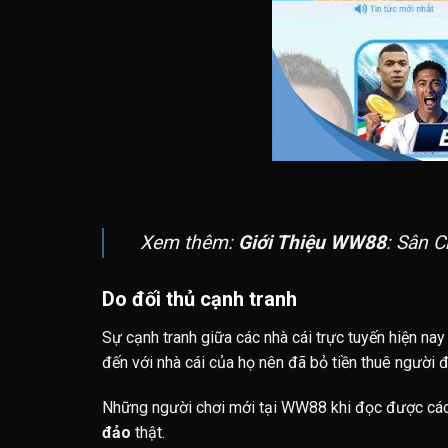
Xem thêm:
Giới Thiệu WW88
: Sân 
Do đối thủ cạnh tranh
Sự cạnh tranh giữa các nhà cái trực tuyến hiện na
đến với nhà cái của họ nên đã bỏ tiền thuê người
Những người chơi mới tại WW88 khi đọc được các 
đảo
thật.