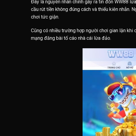
Đây là nguyên nhân chính gây ra tin đồn WW88 lừa đ
cầu rút tiền không đúng cách và thiếu kiên nhẫn. Ng
chơi tức giận.
Cũng có nhiều trường hợp người chơi gian lận khi c
mạng đăng bài tố cáo nhà cái lừa đảo.