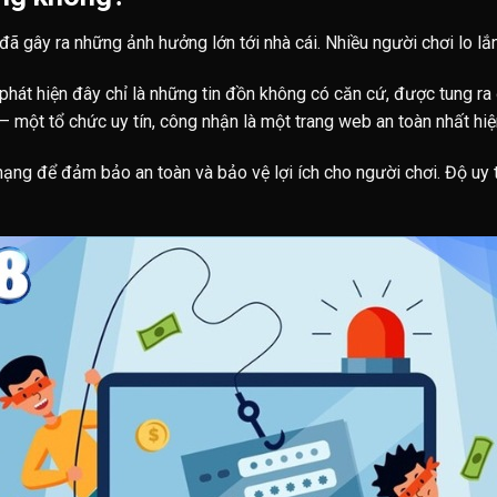
 đã gây ra những ảnh hưởng lớn tới nhà cái. Nhiều người chơi lo lắ
phát hiện đây chỉ là những tin đồn không có căn cứ, được tung r
ột tổ chức uy tín, công nhận là một trang web an toàn nhất hiệ
 mạng để đảm bảo an toàn và bảo vệ lợi ích cho người chơi. Độ uy