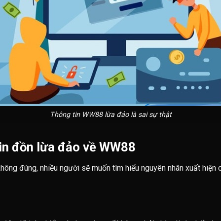
Thông tin WW88 lừa đảo là sai sự thật
in đồn lừa đảo về WW88
hông đúng, nhiều người sẽ muốn tìm hiểu nguyên nhân xuất hiện c