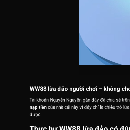
WW88 lừa đảo người chơi – không cho
Tài khoản Nguyễn Nguyên gần đây đã chia sẻ trên
nạp tiền
của nhà cái này vì đây chỉ là chiêu trò lừa
được.
Thực hư WW88 lừa đảo có đú