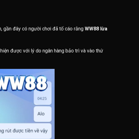
n, gần đây có người chơi đã tố cáo rằng
WW88 lừa
hiện được với lý do ngân hàng bảo trì và vào thứ