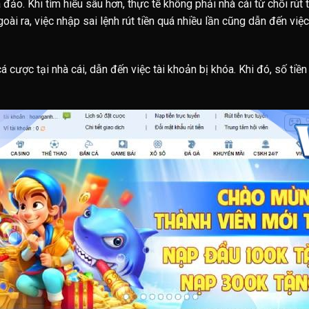
ảo. Khi tìm hiểu sâu hơn, thực tế không phải nhà cái từ chối rút t
oài ra, việc nhập sai lệnh rút tiền quá nhiều lần cũng dẫn đến việ
á cược tại nhà cái, dẫn đến việc tài khoản bị khóa. Khi đó, số tiề