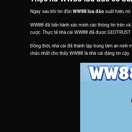
Ngay sau khi tin đồn
WW88 lừa đảo
xuất hiện, nó
WW88 đã tiến hành xác minh các thông tin trên và 
cược. Thực tế nhà cái WW88 đã được GEOTRUST – m
Đồng thời, nhà cái đã thành lập trung tâm an ninh
chắc nhất cho thấy WW88 là nhà cái đáng tin cậy.