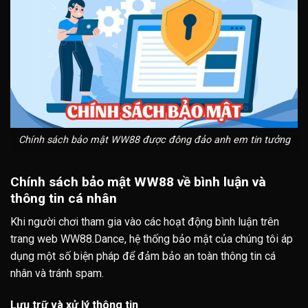
Chính sách bảo mật WW88 được đông đảo anh em tin tưởng
Chính sách bảo mật WW88 về bình luận và
thông tin cá nhân
Khi người chơi tham gia vào các hoạt động bình luận trên
trang web WW88.Dance, hệ thống bảo mật của chúng tôi áp
dụng một số biện pháp để đảm bảo an toàn thông tin cá
nhân và tránh spam.
Lưu trữ và xử lý thông tin