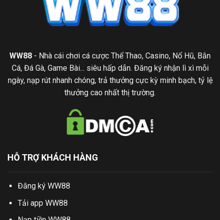
WW88
- Nhà cái chơi cá cược Thể Thao, Casino, Nổ Hũ, Bắn
Cá, Đá Gà, Game Bài... siêu hấp dẫn. Đăng ký nhận lì xì mỗi
ngày, nạp rút nhanh chóng, trả thưởng cực kỳ minh bạch, tỷ lệ
thưởng cao nhất thị trường.
HỖ TRỢ KHÁCH HÀNG
Đăng ký WW88
Tải app WW88
Nạp tiền WW88