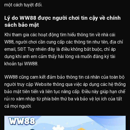
một cách tuyệt đối.
Lý do WW88 được người chơi tin cậy về chính
sách bảo mật
Khi tham gia các hoạt động tìm hiểu thông tin về nhà cái
W88, người chơi cần cung cấp các thông tin như tên, địa chỉ
email, SĐT. Tuy nhiên đây là điều không bắt buộc, chỉ áp
dụng khi anh em cảm thấy hài lòng và muốn đăng ký tài
khoản tại WW88.
WW88 cũng cam kết đảm bảo thông tin cá nhân của toàn bộ
người truy cập Website thông qua việc áp dụng các hệ thống
bảo mật tiên tiến và liên tục nâng cấp. Điều này giúp hạn chế
rủi ro xâm nhập từ phía bên thứ ba và bảo vệ lợi ích của tất
cả mọi người.