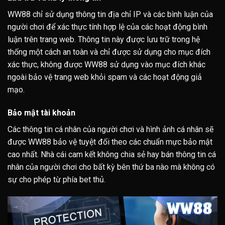
WW88 chỉ sử dụng thông tin địa chỉ IP và các bình luận của
người chơi để xác thực tính hợp lệ của các hoạt động bình
luận trên trang web. Thông tin này được lưu trữ trong hệ
thống một cách an toàn và chỉ được sử dụng cho mục đích
xác thực, không được WW88 sử dụng vào mục đích khác
ngoài bảo vệ trang web khỏi spam và các hoạt động giả
mạo.
Bảo mật tài khoản
Các thông tin cá nhân của người chơi và hình ảnh cá nhân sẽ
được WW88 bảo vệ tuyệt đối theo các chuẩn mực bảo mật
cao nhất. Nhà cái cam kết không chia sẻ hay bán thông tin cá
nhân của người chơi cho bất kỳ bên thứ ba nào mà không có
sự cho phép từ phía bet thủ.