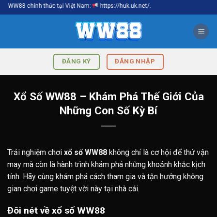
Chuyển
88 chính thức tại Việt Nam:
https://huk.uk.net/.
đến
nội
dung
ĐĂNG KÝ
ĐĂNG NHẬP
Xổ Số WW88 – Khám Phá Thế Giới Của
Những Con Số Kỳ Bí
Trải nghiệm chơi
xổ số WW88
không chỉ là cơ hội để thử vận
may mà còn là hành trình khám phá những khoảnh khắc kịch
tính. Hãy cùng khám phá cách tham gia và tận hưởng không
gian chơi game tuyệt vời này tại nhà cái.
Đôi nét về xổ số WW88