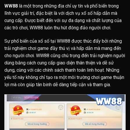
WW88
là một trong những địa chỉ uy tín và phổ biến trong
lĩnh vực giải trí, đặc biệt là với dịch vụ xổ số hấp dẫn mà
cung cấp. Được biết đến với sự đa dạng và chất lượng của
các trò chơi, WW88 luôn thu hút đông đảo người chơi.
Sự phổ biến của xổ số tại WW88 được thúc đẩy bởi những
trải nghiệm chơi game đầy thú vị và hấp dẫn mà mang đến
cho người chơi. WW88 cũng chú trọng đến trải nghiệm người
dùng bằng cách cung cấp giao diện thân thiện và dễ sử
dụng, cùng với các chính sách thanh toán linh hoạt. Những
yếu tố này không chỉ tạo ra một môi trường chơi game thuận
lợi mà còn giúp tân binh dễ dàng tiếp cận và tham gia.