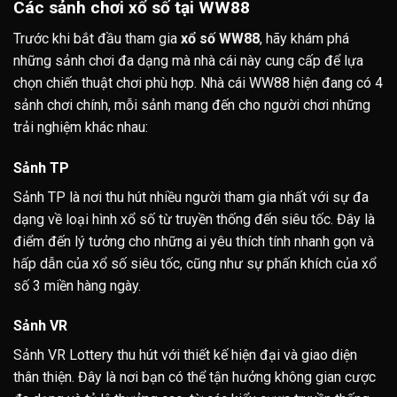
Các sảnh chơi xổ số tại WW88
Trước khi bắt đầu tham gia
xổ số WW88
, hãy khám phá
những sảnh chơi đa dạng mà nhà cái này cung cấp để lựa
chọn chiến thuật chơi phù hợp. Nhà cái WW88 hiện đang có 4
sảnh chơi chính, mỗi sảnh mang đến cho người chơi những
trải nghiệm khác nhau:
Sảnh TP
Sảnh TP là nơi thu hút nhiều người tham gia nhất với sự đa
dạng về loại hình xổ số từ truyền thống đến siêu tốc. Đây là
điểm đến lý tưởng cho những ai yêu thích tính nhanh gọn và
hấp dẫn của xổ số siêu tốc, cũng như sự phấn khích của xổ
số 3 miền hàng ngày.
Sảnh VR
Sảnh VR Lottery thu hút với thiết kế hiện đại và giao diện
thân thiện. Đây là nơi bạn có thể tận hưởng không gian cược