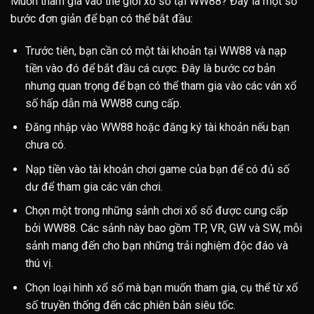
Muốn tham gia vào thế giới xổ số tại WW88? Đây là một số
bước đơn giản để bạn có thể bắt đầu:
Trước tiên, bạn cần có một tài khoản tại WW88 và nạp
tiền vào đó để bắt đầu cá cược. Đây là bước cơ bản
nhưng quan trọng để bạn có thể tham gia vào các ván xổ
số hấp dẫn mà WW88 cung cấp.
Đăng nhập vào WW88 hoặc đăng ký tài khoản nếu bạn
chưa có.
Nạp tiền vào tài khoản chơi game của bạn để có đủ số
dư để tham gia các ván chơi.
Chọn một trong những sảnh chơi xổ số được cung cấp
bởi WW88. Các sảnh này bao gồm TP, VR, GW và SW, mỗi
sảnh mang đến cho bạn những trải nghiệm độc đáo và
thú vị.
Chọn loại hình xổ số mà bạn muốn tham gia, cụ thể từ xổ
số truyền thống đến các phiên bản siêu tốc.