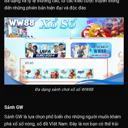
đa dạng và tỷ lệ thưởng cao, từ các kiểu cược truyền thống
đến những phiên bản hiện đại và độc đáo.
Đa dạng sảnh chơi xổ số WW88
Sảnh GW
Sảnh GW là lựa chọn phổ biến cho những người muốn khám
phá xổ số nóng, số đề VIệt Nam. Đây là nơi bạn có thể trải