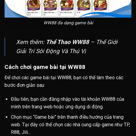
WW88 đa dạng game bài
Xem thêm:
Thể Thao WW88
– Thế Giới
Giải Trí Sôi Động Và Thú Vị
Cách chơi game bài tại WW88
Để chơi các game bài tại WW88, bạn có thể làm theo các
bước đơn giản sau:
Đầu tiên, bạn cần đăng nhập vào tài khoản WW88 của
mình trên trang web hoặc ứng dụng di động.
Chọn mục “Game bài” trên thanh điều hướng của trang
web. Tại đây có thể chọn các nhà cung cấp game như TP,
R88, Jili…