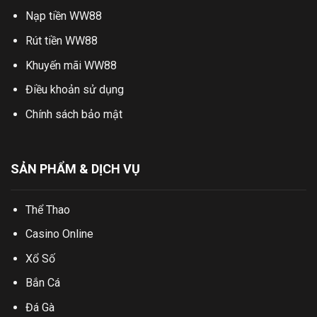
Nạp tiền WW88
Rút tiền WW88
Khuyến mãi WW88
Điều khoản sử dụng
Chính sách bảo mật
SẢN PHẨM & DỊCH VỤ
Thể Thao
Casino Online
Xổ Số
Bắn Cá
Đá Gà