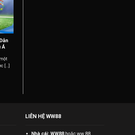
Đánh
Kèo
Rung
Hiệu
Quả
 Dẫn
u Á
 một
 [...]
LIÊN HỆ WW88
Nhà cái:
WW88
hoặc ww 88