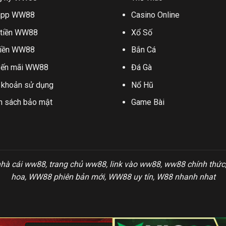
 app WW88
Casino Online
 tiền WW88
Xổ Số
tiền WW88
Bắn Cá
yến mãi WW88
Đá Gà
 khoản sử dụng
Nổ Hũ
h sách bảo mật
Game Bài
à cái ww88, trang chủ ww88, link vào ww88, ww88 chính thức
hoa, WW88 phiên bản mới, WW88 uy tín, W88 nhanh nhat