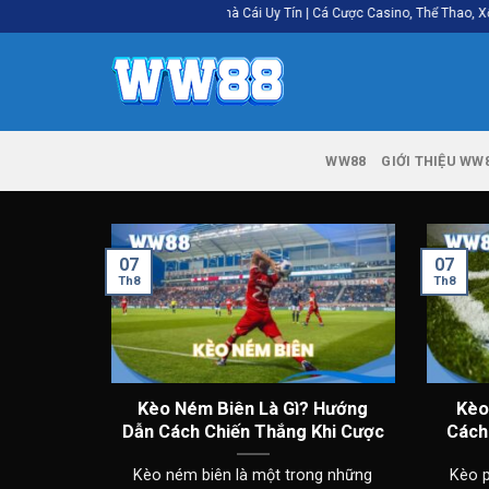
Chuyển
WW88 – Nhà Cái Uy Tín | Cá Cược Casino, Thể Thao, Xổ Số, N
đến
nội
dung
WW88
GIỚI THIỆU WW
07
07
Th8
Th8
Kèo Ném Biên Là Gì? Hướng
Kèo
Dẫn Cách Chiến Thắng Khi Cược
Cách
Kèo ném biên là một trong những
Kèo p