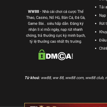
Tải
WW88
- Nhà cái chơi cá cược Thể
Nạp
Thao, Casino, Nổ Hũ, Bắn Cá, Đá Gà,
Game Bài... siêu hấp dẫn. Đăng ký
Rút 
nhận lì xì mỗi ngày, nạp rút nhanh
Khu
chóng, trả thưởng cực kỳ minh bạch,
Điều
tỷ lệ thưởng cao nhất thị trường.
Chín
Từ khoá:
ww88, ww 88, ww88 com, ww88 club, nh