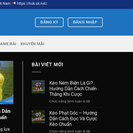
:
https://huk.uk.net/.
ĐĂNG KÝ
ĐĂNG NHẬP
AME BÀI
KHUYẾN MÃI
BÀI VIẾT MỚI
Kèo Ném Biên Là Gì?
07
Hướng Dẫn Cách Chiến
Th8
Thắng Khi Cược
ở
Chức năng bình luận bị tắt
Kèo
g Dẫn
Ném
Kèo Phạt Góc – Hướng
07
Biên
uẩn
Dẫn Cách Đọc Và Cược
Th8
Là
Kèo Chuẩn
Gì?
g lựa
ở
Chức năng bình luận bị tắt
Hướng