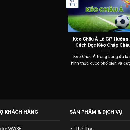
07
Th8
Kèo Châu Á Là Gì? Hướng
Cách Đọc Kèo Chấp Châ
Kèo Châu Á trong bóng đá là
hình thức cược phổ biến và được
RỢ KHÁCH HÀNG
SẢN PHẨM & DỊCH VỤ
g ký WW88
Thể Thao