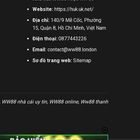
Website:
https://huk.uk.net/
Địa chỉ:
140/9 Mễ Cốc, Phường
15, Quận 8, Hồ Chí Minh, Việt Nam
Điện thoại:
0877443226
Email:
contact@ww88.london
Sơ đồ trang web:
Sitemap
, WW88 nhà cái uy tín, WW88 online, Ww88 thanh